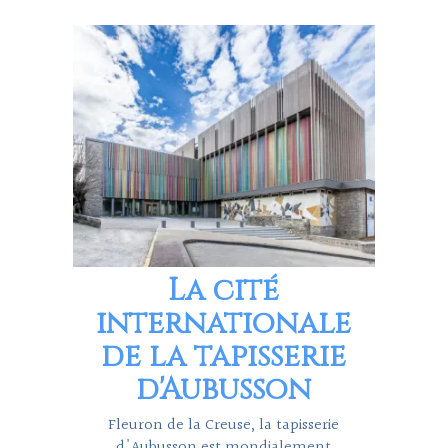
La cité
internationale
de la tapisserie
d'Aubusson
Fleuron de la Creuse, la tapisserie
d'Aubusson est mondialement