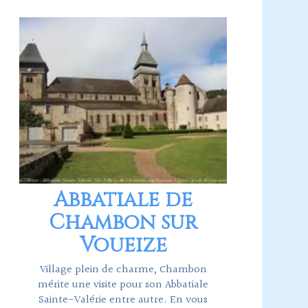
Abbatiale de
Chambon sur
Voueize
Village plein de charme, Chambon
mérite une visite pour son Abbatiale
Sainte-Valérie entre autre. En vous